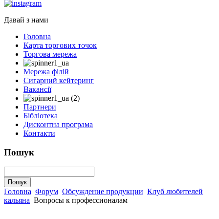
Давай з нами
Головна
Карта торгових точок
Торгова мережа
Мережа філій
Сигарний кейтеринг
Вакансії
Партнери
Бібліотека
Дисконтна програма
Контакти
Пошук
Головна
Форум
Обсуждение продукции
Клуб любителей
кальяна
Вопросы к профессионалам