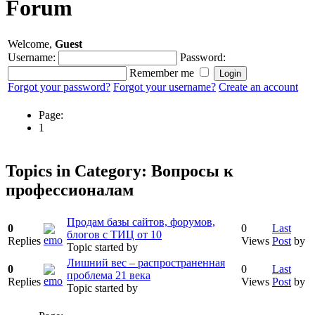
Forum
Welcome,
Guest
Username:
Password:
Remember me
Forgot your password?
Forgot your username?
Create an account
Page:
1
Topics in Category: Вопросы к
профессионалам
Продам базы сайтов, форумов,
0
0
Last
блогов с ТИЦ от 10
Replies
Views
Post
by
Topic started
by
Лишний вес – распространенная
0
0
Last
проблема 21 века
Replies
Views
Post
by
Topic started
by