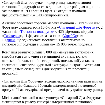
«Сигарний Дім Фортуна» - лідер ринку альтернативної
тютюнової продукції та електронних пристроїв для паріння -
заснований в 1999 році в Одесі. Сьогодні в компанії
працюють більш ніж 1400 співробітників.
Активно зростаюча торгова мережа компанії «Сигарний Дім
Фортуна» складається з 15 бутіків «
Сигарний Дім Фортуна
», 2
магазинів «
Тютюн та подарунки
», 425 фірмових відділів
«
Табакерка
», 11 фірмових магазинів «
Vape2Go
» та
10
філій
, що здійснюють постачання альтернативної
тютюнової продукції в більш ніж 15 000 точок продажів.
Компанія реалізує більше 5 000 найменувань тютюнових
виробів (сигари ручної та машинної скрутки, тютюн
люльковий, кальянний, сигаретний, нюхальний), а також
електронні сигарети, курильні аксесуари, витратні матеріали
та спеціальне обладнання для зберігання та презентації
продукції.
«Сигарний Дім Фортуна» володіє ексклюзивними правами на
дистрибуцію більшості брендів альтернативної тютюнової
продукції і аксесуарів, які представлені на українському ринку.
Місія нашої компанії в наступному: «Сигарний Дім Фортуна»
є експертом в усьому спектрі альтернативної тютюнової