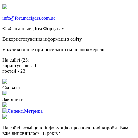
info@fortunacigars.com.ua
© «Сигарный Дом Фортуна»
Використовування
інформації
з сайту,
можливо
лише
при посиланнi на
першоджерело
На сайті (
23
):
користувачів -
0
гостей -
23
Сховати
Закріпити
На сайті розміщено інформацію про тютюнові вироби.
Вам
вже виповнилось 18 років?