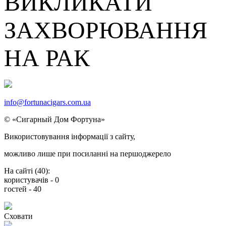
ВИКЛИКАТИ
ЗАХВОРЮВАННЯ
НА РАК
info@fortunacigars.com.ua
© «Сигарный Дом Фортуна»
Використовування
інформації
з сайту,
можливо
лише
при посиланнi на
першоджерело
На сайті (
40
):
користувачів -
0
гостей -
40
Сховати