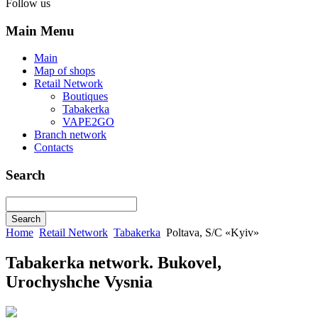
Follow us
Main Menu
Main
Map of shops
Retail Network
Boutiques
Tabakerka
VAPE2GO
Branch network
Contacts
Search
Home
Retail Network
Tabakerka
Poltava, S/C «Kyiv»
Tabakerka network. Bukovel,
Urochyshche Vysnia