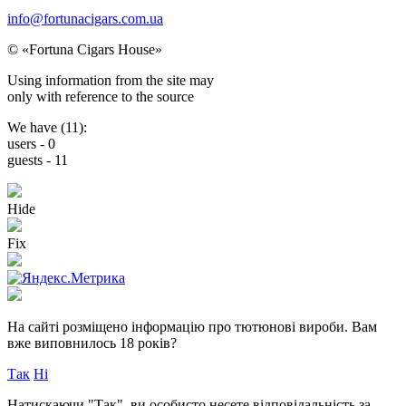
info@fortunacigars.com.ua
© «Fortuna Cigars House»
Using
information from the site
may
only with reference
to the source
We have (
11
):
users -
0
guests -
11
Hide
Fix
На сайті розміщено інформацію про тютюнові вироби.
Вам
вже виповнилось 18 років?
Так
Ні
Натискаючи "Так", ви особисто несете відповідальність за