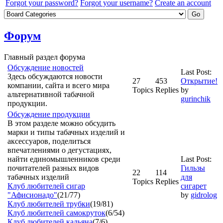
Forgot your password?
Forgot your username?
Create an account
Форум
Главный раздел форума
Обсуждение новостей
Last Post:
Здесь обсуждаются новости
27
453
Открытие!
компании, сайта и всего мира
Topics
Replies
by
альтернативной табачной
gurinchik
продукции.
Обсуждение продукции
В этом разделе можно обсудить
марки и типы табачных изделий и
аксессуаров, поделиться
впечатлениями о дегустациях,
найти единомышленников среди
Last Post:
почитателей разных видов
Гильзы
22
114
табачных изделий
для
Topics
Replies
Клуб любителей сигар
сигарет
"Афисионадо"
(21/77)
by
gidrolog
Клуб любителей трубки
(19/81)
Клуб любителей самокруток
(6/54)
Клуб любителей кальяна
(7/6)