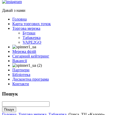
Давай з нами
Головна
Карта торгових точок
Торгова мережа
Бутики
Табакерка
VAPE2GO
Мережа філій
Сигарний кейтеринг
Вакансії
Партнери
Бібліотека
Дисконтна програма
Контакти
Пошук
Головна
Торгова мережа
Табакерка
Одеса, ТЦ «Кадорр»,