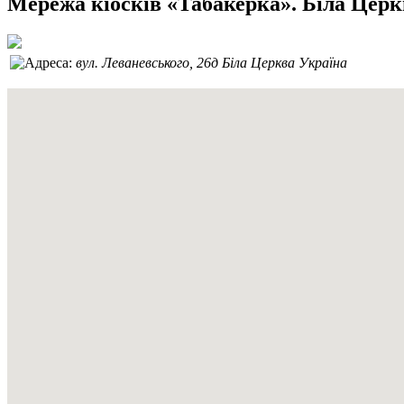
Мережа кіосків «Табакерка». Біла Цер
вул. Леваневського, 26д
Біла Церква
Україна