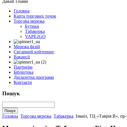
Давай з нами
Головна
Карта торгових точок
Торгова мережа
Бутики
Табакерка
VAPE2GO
Мережа філій
Сигарний кейтеринг
Вакансії
Партнери
Бібліотека
Дисконтна програма
Контакти
Пошук
Головна
Торгова мережа
Табакерка
Ізмаїл, ТЦ «Таврія В», пр