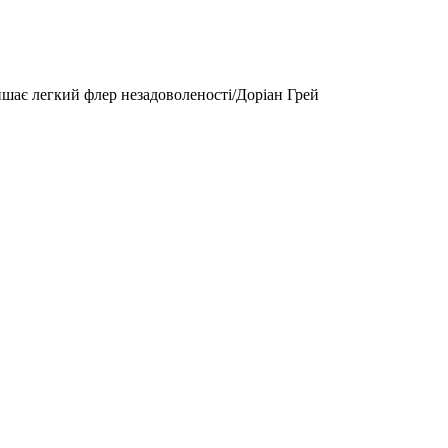
шає легкий флер незадоволеності/Доріан Грей