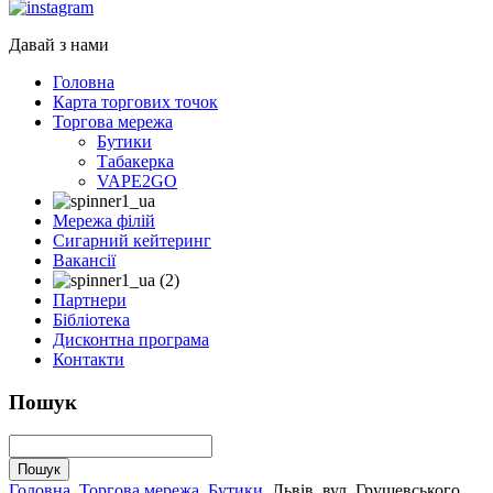
Давай з нами
Головна
Карта торгових точок
Торгова мережа
Бутики
Табакерка
VAPE2GO
Мережа філій
Сигарний кейтеринг
Вакансії
Партнери
Бібліотека
Дисконтна програма
Контакти
Пошук
Головна
Торгова мережа
Бутики
Львів, вул. Грушевського